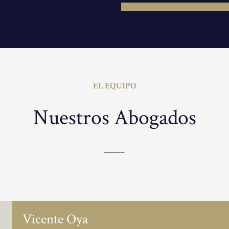
EL EQUIPO
Nuestros Abogados
_____
Vicente Oya